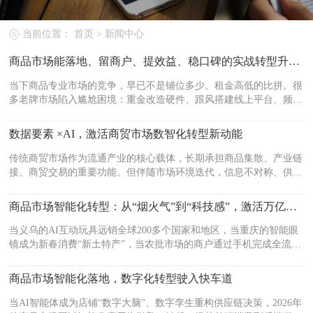
当前位置：
首页
>
新闻中心
商品市场能落地、留商户、提效益、稳口碑的实战转型升级路径
当下商品专业市场的竞争，早已不是铺位多少、租金高低的比拼。很
多老牌市场陷入尴尬困境：重金改造硬件、跟风搭建线上平台、频繁
调整业态，投入大量成本，却依旧留不住商户、引不来客流、做不出
增量，转型沦为流于形...
数据要素 ×AI，激活商贸市场数智化转型新动能
传统商贸市场作为流通产业的核心载体，长期承担商品集散、产业链
接、商贸交易的重要功能。但伴随市场环境迭代，信息不对称、供需
匹配滞后、库存管控粗放、经营决策依赖经验等痛点逐步凸显。在数
字经济浪潮之下，以数...
商品市场智能化转型：从“烟火气”到“科技感”，激活万亿市场新动能
当义乌的AI互动玩具远销全球200多个国家和地区，当重庆的智能眼
镜成为新春消费“新土特产”，当农批市场的商户通过手机完成全流程
交易——一场由数字化、智能化驱动的变革，正席卷中国商品市场的
每一个角落。商...
商品市场智能化落地，数字化转型驶入快车道
当AI智能体成为店铺“数字大脑”、数字孪生重构供应链决策，2026年