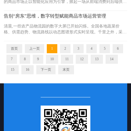
的商品市场正以智能化应用为引擎，掀起一场从前端消费到后端供应
链的全链路数字化革命，传统流通模式加速向数据驱动、智能高效的
新质生产力模...
告别“房东”思维，数字转型赋能商品市场运营管理
清晨,一些农产品物流园的数字大屏已开始闪烁。全国各地蔬菜价
格、供需趋势、物流路线以动态图谱形式实时呈现。千里之外，采购
商通过手机应用完成了当天的第一笔交易——30吨西红柿从产地直发
北京，全程温控数据同...
首页
上一页
1
2
3
4
5
6
7
8
9
10
11
12
13
14
15
16
下一页
末页