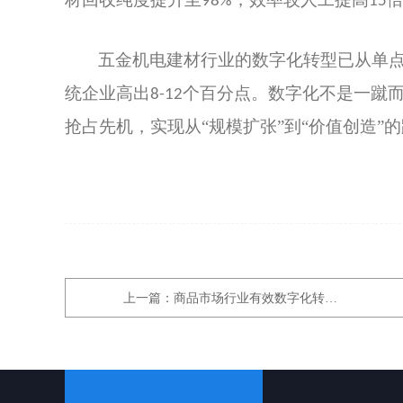
98%
15
五金机电建材行业的数字化转型已从单
统企业高出
个百分点。数字化不是一蹴
8-12
抢占先机，实现从“规模扩张”到“价值创造”
上一篇：商品市场行业有效数字化转型：以数智赋能激活高质量发展新动能