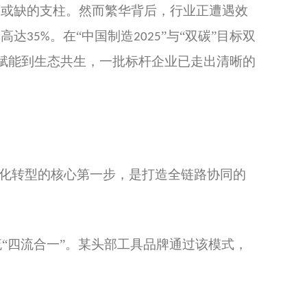
可或缺的支柱。然而繁华背后，行业正遭遇效
率高达
。在“中国制造
”与“双碳”目标双
35%
2025
赋能到生态共生，一批标杆企业已走出清晰的
字化转型的核心第一步，是打造全链路协同的
“四流合一”。某头部工具品牌通过该模式，